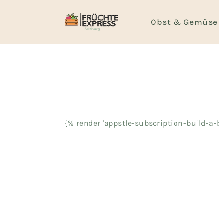
Direkt
zum
Obst & Gemüse
Inhalt
{% render 'appstle-subscription-build-a-b