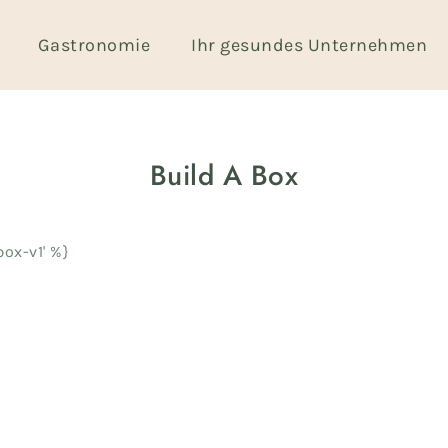
Gastronomie
Ihr gesundes Unternehmen
Build A Box
ox-v1' %}